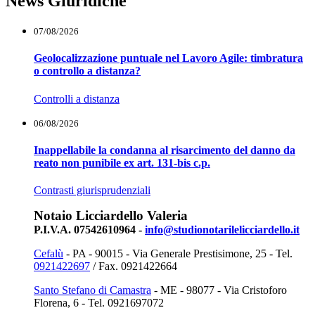
News Giuridiche
07/08/2026
Geolocalizzazione puntuale nel Lavoro Agile: timbratura
o controllo a distanza?
Controlli a distanza
06/08/2026
Inappellabile la condanna al risarcimento del danno da
reato non punibile ex art. 131-bis c.p.
Contrasti giurisprudenziali
Notaio Licciardello Valeria
P.I.V.A. 07542610964 -
info@studionotarilelicciardello.it
Cefalù
- PA - 90015 - Via Generale Prestisimone, 25 - Tel.
0921422697
/ Fax. 0921422664
Santo Stefano di Camastra
- ME - 98077 - Via Cristoforo
Florena, 6 - Tel. 0921697072