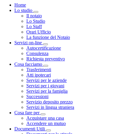
Home
Lo studio
Visualizza menù di secondo livello
Il notaio
Lo Studio
Lo Staff
Orari Ufficio
La funzione del Notaio
Servizi on-line
Visualizza menù di secondo livello
Autocertificazione
Consulenza
Richiesta preventivo
Cosa facciamo
Visualizza menù di secondo livello
Trasferimenti
Atti ipotecari
Servizi per le aziende
Servizi per i giovani
Servizi per la famiglia
Successioni
Servizio deposito prezzo
Servizi in lingua straniera
Cosa fare per
Visualizza menù di secondo livello
Acquistare una casa
Accendere un mutuo
Documenti Utili
Visualizza menù di secondo livello