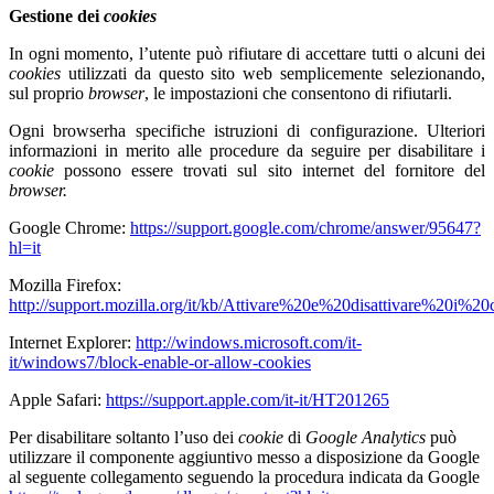
Gestione dei
cookies
In ogni momento, l’utente può rifiutare di accettare tutti o alcuni dei
cookies
utilizzati da questo sito web semplicemente selezionando,
sul proprio
browser
, le impostazioni che consentono di rifiutarli.
Ogni browserha specifiche istruzioni di configurazione. Ulteriori
informazioni in merito alle procedure da seguire per disabilitare i
cookie
possono essere trovati sul sito internet del fornitore del
browser.
Google Chrome:
https://support.google.com/chrome/answer/95647?
hl=it
Mozilla Firefox:
http://support.mozilla.org/it/kb/Attivare%20e%20disattivare%20i%20
Internet Explorer:
http://windows.microsoft.com/it-
it/windows7/block-enable-or-allow-cookies
Apple Safari:
https://support.apple.com/it-it/HT201265
Per disabilitare soltanto l’uso dei
cookie
di
Google Analytics
può
utilizzare il componente aggiuntivo messo a disposizione da Google
al seguente collegamento seguendo la procedura
indicata da Google