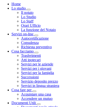
Home
Lo studio
Visualizza menù di secondo livello
Il notaio
Lo Studio
Lo Staff
Orari Ufficio
La funzione del Notaio
Servizi on-line
Visualizza menù di secondo livello
Autocertificazione
Consulenza
Richiesta preventivo
Cosa facciamo
Visualizza menù di secondo livello
Trasferimenti
Atti ipotecari
Servizi per le aziende
Servizi per i giovani
Servizi per la famiglia
Successioni
Servizio deposito prezzo
Servizi in lingua straniera
Cosa fare per
Visualizza menù di secondo livello
Acquistare una casa
Accendere un mutuo
Documenti Utili
Visualizza menù di secondo livello