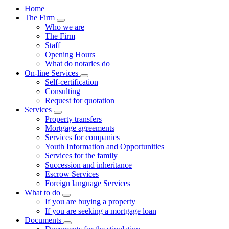
Home
The Firm
Visualizza menù di secondo livello
Who we are
The Firm
Staff
Opening Hours
What do notaries do
On-line Services
Visualizza menù di secondo livello
Self-certification
Consulting
Request for quotation
Services
Visualizza menù di secondo livello
Property transfers
Mortgage agreements
Services for companies
Youth Information and Opportunities
Services for the family
Succession and inheritance
Escrow Services
Foreign language Services
What to do
Visualizza menù di secondo livello
If you are buying a property
If you are seeking a mortgage loan
Documents
Visualizza menù di secondo livello