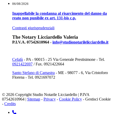
06/08/2026
Inappellabile la condanna al risarcimento del danno da
reato non punibile ex art. 131-bis c.p.
Contrasti giurisprudenziali
The Notary Licciardello Valeria
P.I.V.A. 07542610964 -
info@studionotarilelicciardello.it
Cefalù
- PA - 90015 - 25 Via Generale Prestisimone - Tel.
0921422697
/ Fax. 0921422664
Santo Stefano di Camastra
- ME - 98077 - 6, Via Cristoforo
Florena - Tel. 0921697072
© 2026 Copyright Studio Notarile Licciardello | P.IVA
07542610964 |
Sitemap
-
Privacy
-
Cookie Policy
-
Gestisci Cookie
-
Credits