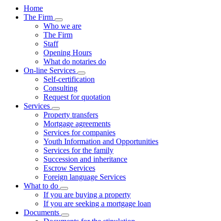
Home
The Firm
Visualizza menù di secondo livello
Who we are
The Firm
Staff
Opening Hours
What do notaries do
On-line Services
Visualizza menù di secondo livello
Self-certification
Consulting
Request for quotation
Services
Visualizza menù di secondo livello
Property transfers
Mortgage agreements
Services for companies
Youth Information and Opportunities
Services for the family
Succession and inheritance
Escrow Services
Foreign language Services
What to do
Visualizza menù di secondo livello
If you are buying a property
If you are seeking a mortgage loan
Documents
Visualizza menù di secondo livello