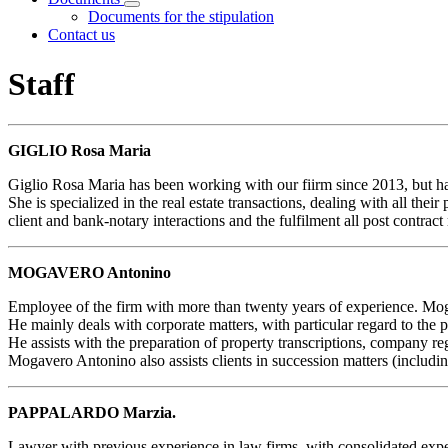
Visualizza menù di secondo livello
Documents for the stipulation
Contact us
Staff
GIGLIO Rosa Maria
Giglio Rosa Maria has been working with our fiirm since 2013, but ha
She is specialized in the real estate transactions, dealing with all thei
client and bank-notary interactions and the fulfilment all post contract
MOGAVERO Antonino
Employee of the firm with more than twenty years of experience. Mo
He mainly deals with corporate matters, with particular regard to the p
He assists with the preparation of property transcriptions, company re
Mogavero Antonino also assists clients in succession matters (includin
PAPPALARDO Marzia.
Lawyer
with previous experience in law firms, with consolidated exper