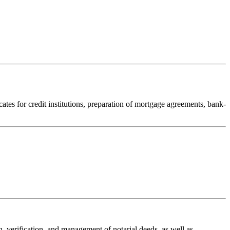
ficates for credit institutions, preparation of mortgage agreements, bank-
n, verification, and management of notarial deeds, as well as