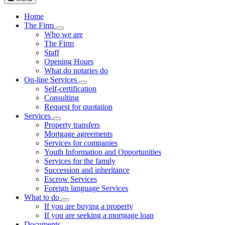
Home
The Firm
Visualizza menù di secondo livello
Who we are
The Firm
Staff
Opening Hours
What do notaries do
On-line Services
Visualizza menù di secondo livello
Self-certification
Consulting
Request for quotation
Services
Visualizza menù di secondo livello
Property transfers
Mortgage agreements
Services for companies
Youth Information and Opportunities
Services for the family
Succession and inheritance
Escrow Services
Foreign language Services
What to do
Visualizza menù di secondo livello
If you are buying a property
If you are seeking a mortgage loan
Documents