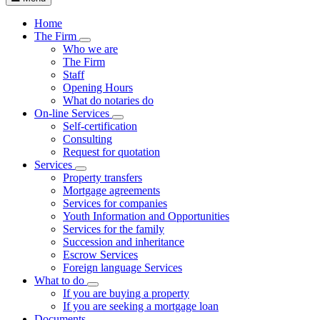
Home
The Firm
Visualizza menù di secondo livello
Who we are
The Firm
Staff
Opening Hours
What do notaries do
On-line Services
Visualizza menù di secondo livello
Self-certification
Consulting
Request for quotation
Services
Visualizza menù di secondo livello
Property transfers
Mortgage agreements
Services for companies
Youth Information and Opportunities
Services for the family
Succession and inheritance
Escrow Services
Foreign language Services
What to do
Visualizza menù di secondo livello
If you are buying a property
If you are seeking a mortgage loan
Documents